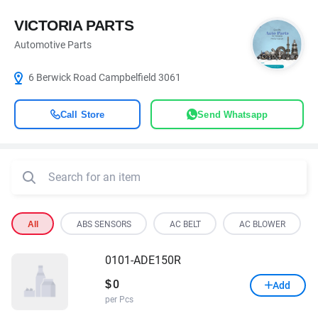
VICTORIA PARTS
Automotive Parts
6 Berwick Road Campbelfield 3061
Call Store
Send Whatsapp
All
ABS SENSORS
AC BELT
AC BLOWER
0101-ADE150R
0
$
Add
per Pcs