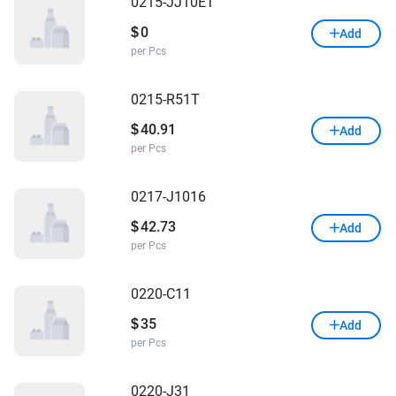
0215-JJ10ET
0
$
Add
per Pcs
0215-R51T
40.91
$
Add
per Pcs
0217-J1016
42.73
$
Add
per Pcs
0220-C11
35
$
Add
per Pcs
0220-J31